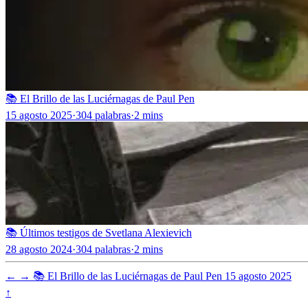
📚 El Brillo de las Luciérnagas de Paul Pen
15 agosto 2025
·
304 palabras
·
2 mins
📚 Últimos testigos de Svetlana Alexievich
28 agosto 2024
·
304 palabras
·
2 mins
←
→
📚 El Brillo de las Luciérnagas de Paul Pen
15 agosto 2025
↑