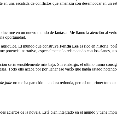
en una escalada de conflictos que amenaza con desembocar en un estal
ducirme en un nuevo mundo de fantasía. Me llamó la atención al verlo 
una oportunidad.
 agridulce. El mundo que construye
Fonda Lee
es rico en historia, pol
rme potencial narrativo, especialmente lo relacionado con los clanes, s
ración sería sensiblemente más baja. Sin embargo, el último tramo consi
presas. Todo ello acaba por por llenar ese vacío que había estado notan
de jade
no me ha parecido una obra redonda, pero sí un primer tomo co
s aciertos de la novela. Está bien integrado en el mundo y tiene implica